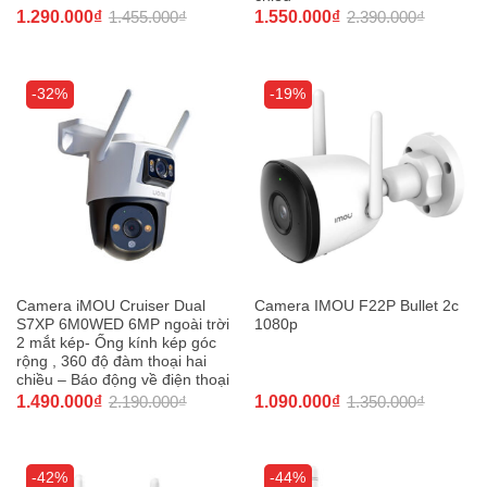
1.290.000
₫
1.455.000
₫
1.550.000
₫
2.390.000
₫
-32%
-19%
Camera iMOU Cruiser Dual
Camera IMOU F22P Bullet 2c
S7XP 6M0WED 6MP ngoài trời
1080p
2 mắt kép- Ống kính kép góc
rộng , 360 độ đàm thoại hai
chiều – Báo động về điện thoại
1.490.000
₫
2.190.000
₫
1.090.000
₫
1.350.000
₫
-42%
-44%