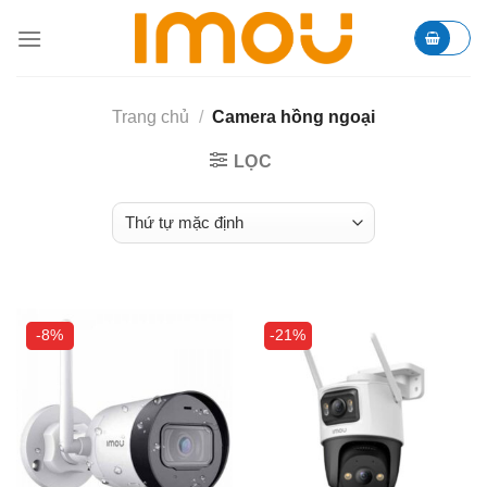
Skip
to
content
Trang chủ
/
Camera hồng ngoại
LỌC
-8%
-21%