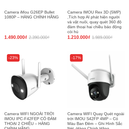
Camera iMou G26EP Bullet
Camera IMOU Rex 3D (5MP)
1080P – HÀNG CHÍNH HÃNG
,Tích hợp AI phát hiện người
và vật nuôi, quay quét 360 độ
đàm thoại hai chiều báo động
còi hú
1.490.000
₫
2.390.000
₫
1.210.000
₫
1.989.000
₫
-23%
-17%
Camera WIFI NGOÀI TRỜI
Camera WIFI Quay Quét ngoài
IMOU IPC-F42FEP CÓ ĐÀM
trời IMOU S42FP 4MP – Có
THOẠI 2 CHIỀU – HÀNG
Màu Ban Đêm – Ghi Hình Sắc
CHÍNH HÃNG
Nét -Hàng Chính Hãng