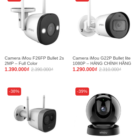
Camera iMou F26FP Bullet 2s
Camera iMou G22P Bullet lite
2MP – Full Color
1080P – HÀNG CHÍNH HÃNG
1.390.000
₫
2.390.000
₫
1.290.000
₫
2.310.000
₫
-38%
-39%