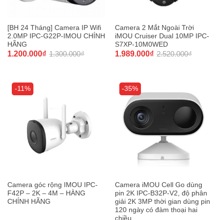
[BH 24 Tháng] Camera IP Wifi
Camera 2 Mắt Ngoài Trời
2.0MP IPC-G22P-IMOU CHÍNH
iMOU Cruiser Dual 10MP IPC-
HÃNG
S7XP-10M0WED
1.200.000
₫
1.300.000
₫
1.989.000
₫
2.520.000
₫
-11%
-35%
Camera góc rộng IMOU IPC-
Camera iMOU Cell Go dùng
F42P – 2K – 4M – HÀNG
pin 2K IPC-B32P-V2, độ phân
CHÍNH HÃNG
giải 2K 3MP thời gian dùng pin
120 ngày có đàm thoại hai
chiều