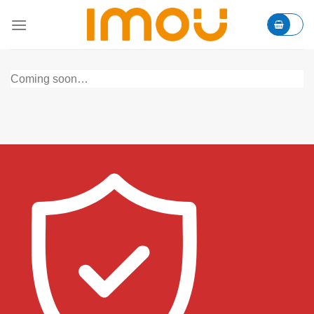
Skip
to
content
Coming soon…