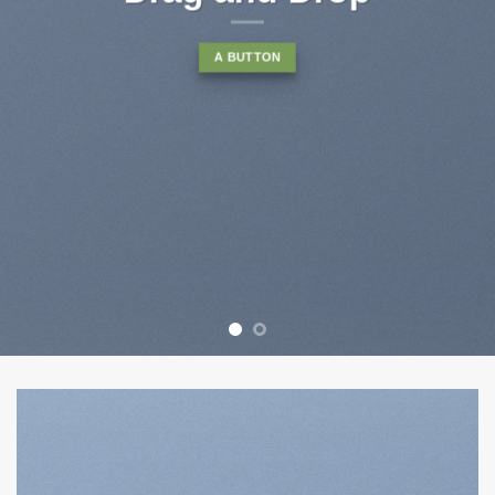
diam nonummy nibh euismod
tincidunt ut laoreet dolore
magna aliquam erat volutpat….
BUY NOW
LEARN MORE