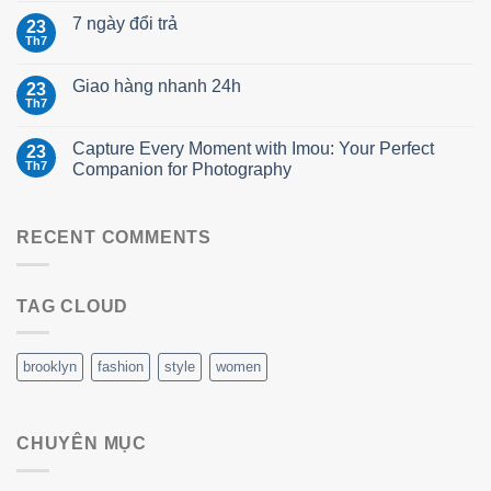
7 ngày đổi trả
23
Th7
Giao hàng nhanh 24h
23
Th7
Capture Every Moment with Imou: Your Perfect
23
Th7
Companion for Photography
RECENT COMMENTS
TAG CLOUD
brooklyn
fashion
style
women
CHUYÊN MỤC