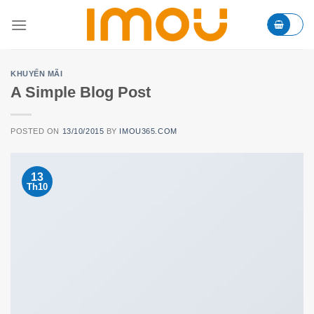
Skip
to
content
KHUYẾN MÃI
A Simple Blog Post
POSTED ON
13/10/2015
BY
IMOU365.COM
13
Th10